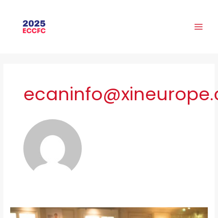
跳
MAI
至
ME
内
容
ecaninfo@xineurope