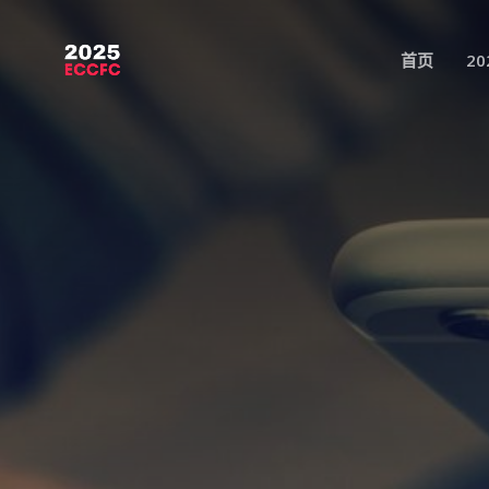
跳
至
首页
2
内
容