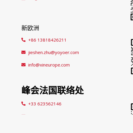
新欧洲
+86 13818426211
jieshen.zhu@yoyoer.com
info@xineurope.com
峰会法国联络处
+33 623562146
jun.ying@xineurope.com
info@xineurope.com